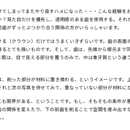
けてしまってまたやり直すハメになった・・・こんな経験を
か？見た目だけを優先し、透明感のある歯を使用する。それ
前歯がずっとぶつかり合う関係の方がいらっしゃいます。
せる（クラウン）だけではうまくいきずらいです。歯の表面
誇るとても強いものです。そして、歯は、先端から根元まで
ル質は、目で見える部分を覆うのみで、中は象牙質という違
は、削った部分が材料に置き換わる、というイメージです。
それと次の写真を併せてみて、重なっていない部分が材料に
にも限界がある、ということです。もし、そもそもの条件が
歯の関係を変えたり、下の前歯を削ることで空間を産み出す
ん。