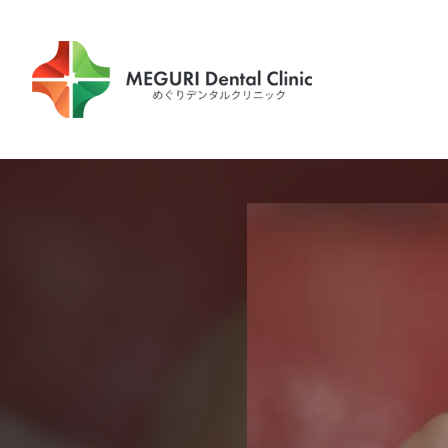
内
容
を
ス
キ
ッ
プ