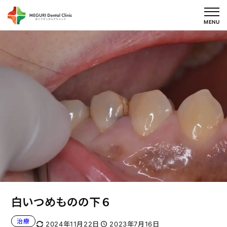
内
容
MENU
を
ス
キ
ッ
プ
白いつめものの下６
治療
2024年11月22日
2023年7月16日