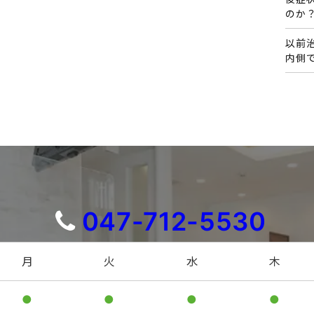
のか
以前
内側
047-712-5530
月
火
水
木
●
●
●
●