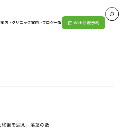
検
索
療案内
クリニック案内
ブログ一覧
Web診療予約
も終盤を迎え、落葉の数