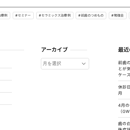
治療例
セミナー
セラミックス治療例
前歯のつめもの
勉強会
アーカイブ
最近
ア
前歯
ー
とが
カ
ケー
イ
休診
ブ
月
4月
（G
歯の
後症