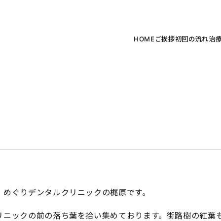
HOME
ご挨拶
初回の流れ
治
、めぐりデンタルクリニックの梶原です。
リニックの前の落ち葉を拾い集めております。街路樹の紅葉