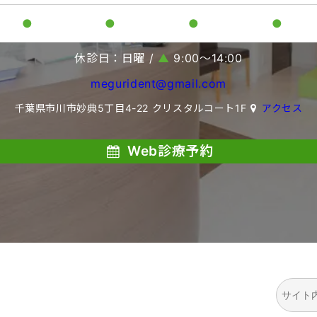
●
●
●
●
休診日：日曜 /
▲
9:00〜14:00
megurident@gmail.com
千葉県市川市妙典5丁目4-22 クリスタルコート1F
アクセス
Web診療予約
検
索