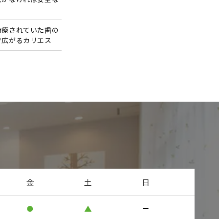
？
治療されていた歯の
で広がるカリエス
金
土
日
●
▲
－