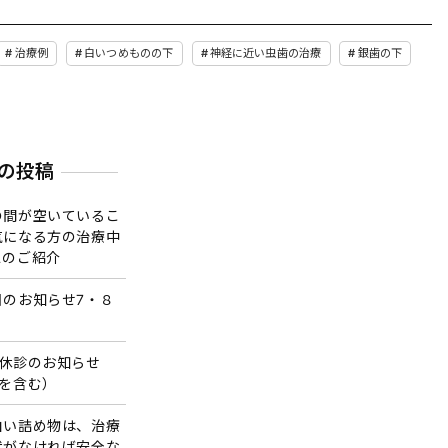
治療例
白いつめものの下
神経に近い虫歯の治療
銀歯の下
の投稿
の間が空いているこ
気になる方の治療中
スのご紹介
日のお知らせ7・８
の休診のお知らせ
Wを含む）
白い詰め物は、治療
状がなければ安全な