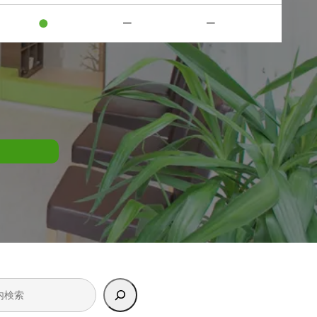
●
－
－