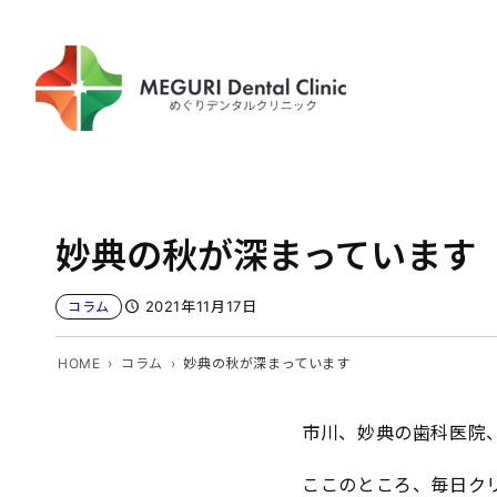
内
容
を
ス
キ
ッ
プ
妙典の秋が深まっています
2021年11月17日
コラム
HOME
コラム
妙典の秋が深まっています
市川、妙典の歯科医院
ここのところ、毎日ク