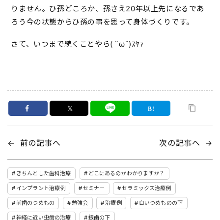
りません。ひ孫どころか、孫さえ20年以上先になるであ
ろう今の状態からひ孫の事を思って身体づくりです。
さて、いつまで続くことやら( ˘ω˘)ｽﾔｧ
𝕏
←
前の記事へ
次の記事へ
→
きちんとした歯科治療
どこにあるのかわかりますか？
インプラント治療例
セミナー
セラミックス治療例
前歯のつめもの
勉強会
治療例
白いつめものの下
神経に近い虫歯の治療
銀歯の下