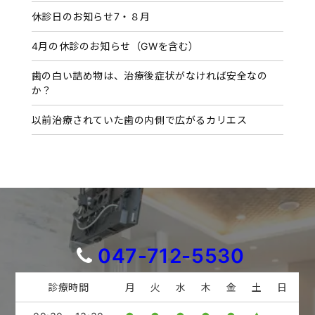
休診日のお知らせ7・８月
4月の休診のお知らせ（GWを含む）
歯の白い詰め物は、治療後症状がなければ安全なの
か？
以前治療されていた歯の内側で広がるカリエス
047-712-5530
診療時間
月
火
水
木
金
土
日