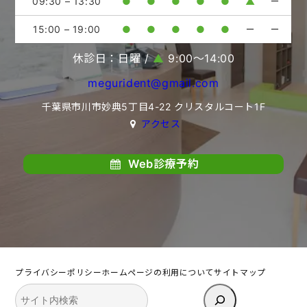
09:30 – 13:30
●
●
●
●
●
▲
－
15:00 – 19:00
●
●
●
●
●
－
－
休診日：日曜 /
▲
9:00〜14:00
megurident@gmail.com
千葉県市川市妙典5丁目4-22 クリスタルコート1F
アクセス
Web診療予約
プライバシーポリシー
ホームページの利用について
サイトマップ
検