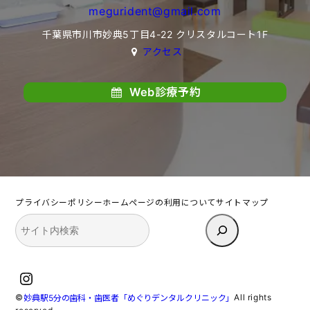
megurident@gmail.com
千葉県市川市妙典5丁目4-22 クリスタルコート1F
アクセス
Web診療予約
プライバシーポリシー
ホームページの利用について
サイトマップ
検
索
Instagram
©
All rights
妙典駅5分の歯科・歯医者「めぐりデンタルクリニック」