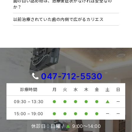
歯の白い詰め物は、治療後症状がなければ安全なの
か？
以前治療されていた歯の内側で広がるカリエス
047-712-5530
診療時間
月
火
水
木
金
土
日
09:30 – 13:30
●
●
●
●
●
▲
－
15:00 – 19:00
●
●
●
●
●
－
－
休診日：日曜 /
▲
9:00〜14:00