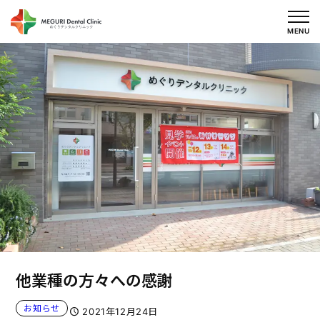
内
容
MENU
を
ス
キ
ッ
プ
他業種の方々への感謝
お知らせ
2021年12月24日