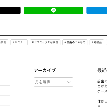
治療例
セミナー
セラミックス治療例
前歯のつめもの
勉強会
アーカイブ
最近
ア
前歯
ー
とが
カ
ケー
イ
休診
ブ
月