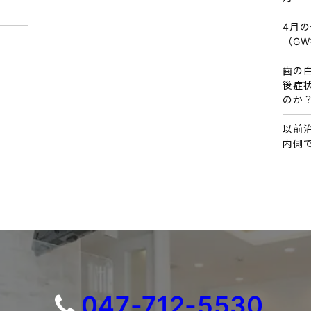
4月
（G
歯の
後症
のか
以前
内側
047-712-5530