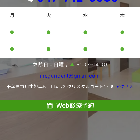
月
火
水
木
●
●
●
●
●
●
●
●
休診日：日曜 /
▲
9:00〜14:00
megurident@gmail.com
千葉県市川市妙典5丁目4-22 クリスタルコート1F
アクセス
Web診療予約