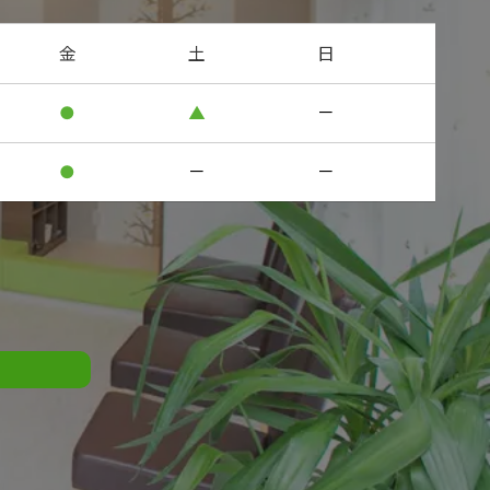
金
土
日
●
▲
－
●
－
－